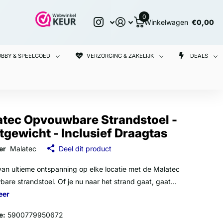
0
Winkelwagen
€0,00
BBY & SPEELGOED
VERZORGING & ZAKELIJK
DEALS
atec Opvouwbare Strandstoel -
tgewicht - Inclusief Draagtas
er
Malatec
Deel dit product
van ultieme ontspanning op elke locatie met de Malatec
are strandstoel. Of je nu naar het strand gaat, gaat...
eer
e:
5900779950672