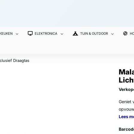
 KEUKEN
ELEKTRONICA
TUIN & OUTDOOR
HO
clusief Draagtas
Mal
Lich
Verkop
Geniet 
opvouwb
Lees m
Barcod