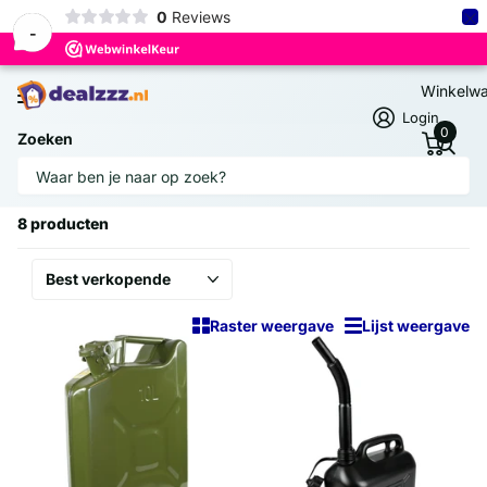
×
0
Reviews
-
Winkelw
Login
0
Zoeken
Homepage
Jerry Cans
Jerry Cans
8 producten
Raster weergave
Lijst weergave