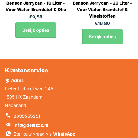
Benson Jerrycan - 10 Liter -
Benson Jerrycan - 20 Liter -
Voor Water, Brandstof & Olie
Voor Water, Brandstof &
Vloeistoffen
€9,58
€16,80
Bekijk opties
Bekijk opties
Klantenservice
🏠
Adres
Pieter Lieftinckweg 24A
1505 HX Zaandam
Nederland
0639555251
info@dealzzz.nl
Stel jouw vraag via
WhatsApp