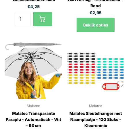
Rood
€4,25
€2,95
Bekijk opties
Malatec
Malatec
Malatec Transparante
Malatec Sleutelhanger met
Paraplu - Automatisch - Wit
Naamplaatje - 100 Stuks -
- 93 cm
Kleurenmix