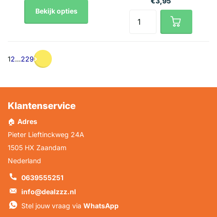
€3,95
Bekijk opties
1
2
…
229
Klantenservice
🏠
Adres
Pieter Lieftinckweg 24A
1505 HX Zaandam
Nederland
0639555251
info@dealzzz.nl
Stel jouw vraag via
WhatsApp