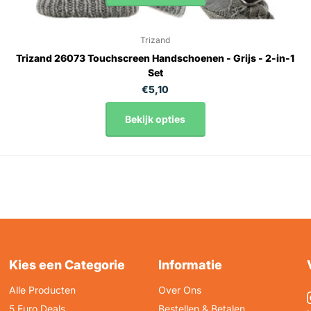
Trizand
Trizand 26073 Touchscreen Handschoenen - Grijs - 2-in-1
Set
€5,10
Bekijk opties
Kies een Categorie
Informatie
Alle Producten
Over Ons
5 Euro Deals
Bestellen & Betalen