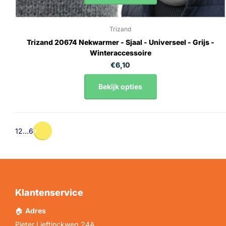
Trizand
Trizand 20674 Nekwarmer - Sjaal - Universeel - Grijs -
Winteraccessoire
€6,10
Bekijk opties
1
2
…
6
Klantenservice
🏠
Adres
Pieter Lieftinckweg 24A