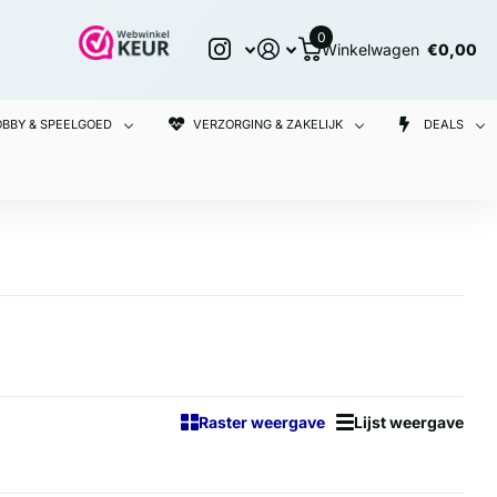
0
Winkelwagen
€0,00
BBY & SPEELGOED
VERZORGING & ZAKELIJK
DEALS
Raster weergave
Lijst weergave