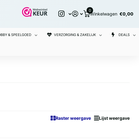
0
Winkelwagen
€0,00
BBY & SPEELGOED
VERZORGING & ZAKELIJK
DEALS
Raster weergave
Lijst weergave