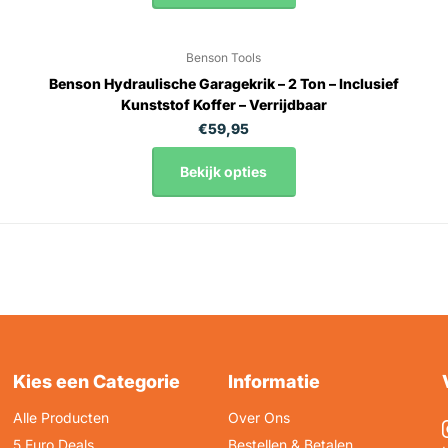
Benson Tools
Benson Hydraulische Garagekrik – 2 Ton – Inclusief
Kunststof Koffer – Verrijdbaar
€59,95
Bekijk opties
Kies een Categorie
Informatie
Alle Producten
Over Ons
5 Euro Deals
Bestellen & Betalen