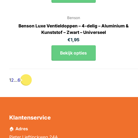
Benson
Benson Luxe Ventieldoppen – 4-delig – Aluminium &
Kunststof – Zwart – Universeel
€1,95
Bekijk opties
1
2
…
6
Klantenservice
🏠
Adres
Pieter Lieftinckweg 24A