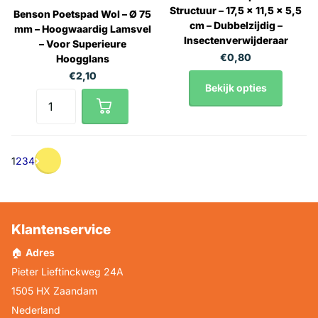
Structuur – 17,5 x 11,5 x 5,5
Benson Poetspad Wol – Ø 75
cm – Dubbelzijdig –
mm – Hoogwaardig Lamsvel
Insectenverwijderaar
– Voor Superieure
€0,80
Hoogglans
€2,10
Bekijk opties
1
2
3
4
Klantenservice
🏠
Adres
Pieter Lieftinckweg 24A
1505 HX Zaandam
Nederland