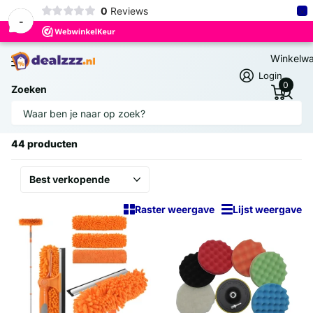
×
0
Reviews
-
Winkelw
Login
0
Zoeken
Homepage
Exterieur
Exterieur
44 producten
Raster weergave
Lijst weergave