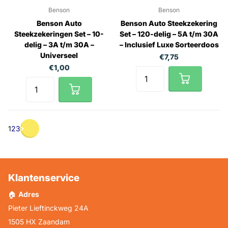
Benson
Benson
Benson Auto
Benson Auto Steekzekering
Steekzekeringen Set – 10-
Set – 120-delig – 5A t/m 30A
delig – 3A t/m 30A –
– Inclusief Luxe Sorteerdoos
Universeel
€7,75
€1,00
1
2
3
Klantenservice
🏠
Adres
Pieter Lieftinckweg 24A
1505 HX Zaandam