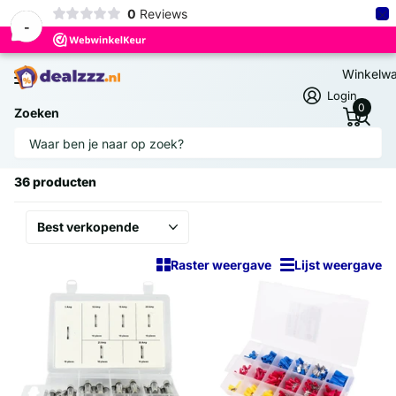
×
0
Reviews
-
Winkelw
Login
0
Zoeken
Homepage
Auto-Elektronica
Auto-Elektronica
36 producten
Raster weergave
Lijst weergave