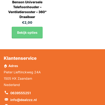
Benson Universele
Telefoonhouder –
Ventilatierooster – 360°
Draaibaar
€2,00
Bekijk opties
Klantenservice
🏠
Adres
Pieter Lieftinckweg 24A
1505 HX Zaandam
Nederland
0639555251
info@dealzzz.nl