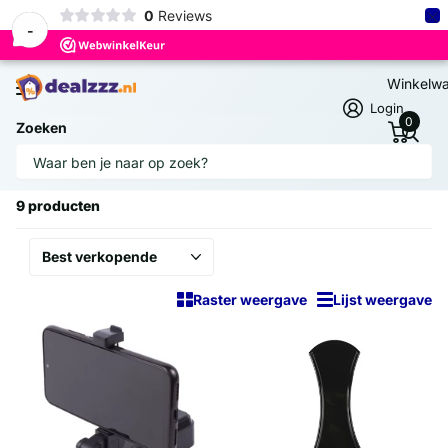
×
0
Reviews
-
Winkelw
Login
0
Zoeken
Homepage
Telefoon- & Multimediahouders
Telefoon- & Multimediahouders
9 producten
Raster weergave
Lijst weergave