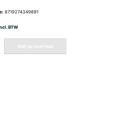
e:
8719274349891
Incl. BTW
Niet op voorraad