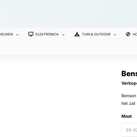
 KEUKEN
ELEKTRONICA
TUIN & OUTDOOR
HO
Ben
Verkop
Benson 
het zat
Maat
39-4