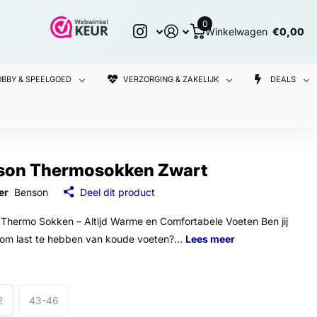
0
Winkelwagen
€0,00
BBY & SPEELGOED
VERZORGING & ZAKELIJK
DEALS
son Thermosokken Zwart
er
Benson
Deel dit product
Thermo Sokken – Altijd Warme en Comfortabele Voeten Ben jij
 om last te hebben van koude voeten?...
Lees meer
2
43-46