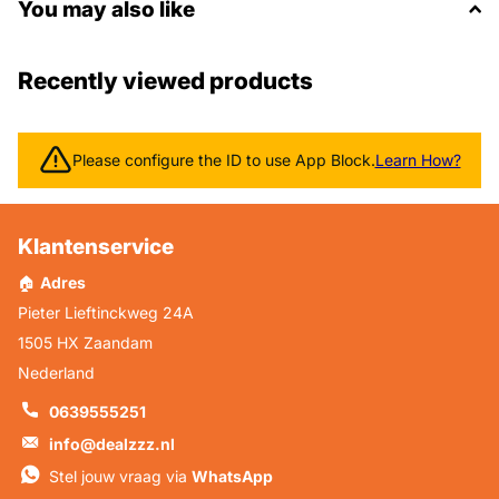
You may also like
Recently viewed products
Please configure the ID to use App Block.
Learn How?
Klantenservice
🏠
Adres
Pieter Lieftinckweg 24A
1505 HX Zaandam
Nederland
0639555251
info@dealzzz.nl
Stel jouw vraag via
WhatsApp